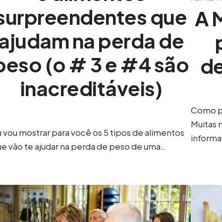
surpreendentes que
A 
ajudam na perda de
peso (o # 3 e #4 são
de
inacreditáveis)
Como pe
Muitas 
 vou mostrar para você os 5 tipos de alimentos
inform
ue vão te ajudar na perda de peso de uma…