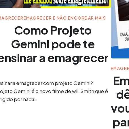
MAGRECER
EMAGRECER E NÃO ENGORDAR MAIS
Como Projeto
Gemini pode te
ensinar a emagrecer
EMAGR
Em
nsinar a emagrecer com projeto Gemini?
dê
ojeto Gemini é o novo filme de will Smith que é
rigido por nada…
vou
pa