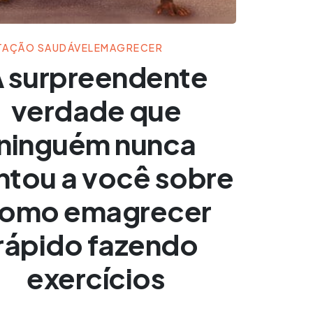
TAÇÃO SAUDÁVEL
EMAGRECER
 surpreendente
verdade que
ninguém nunca
ntou a você sobre
omo emagrecer
rápido fazendo
exercícios