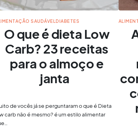
LIMENTAÇÃO SAUDÁVEL
DIABETES
ALIMEN
O que é dieta Low
A
Carb? 23 receitas
para o almoço e
janta
co
c
ito de vocês já se perguntaram o que é Dieta
ow carb não é mesmo? é um estilo alimentar
ue…