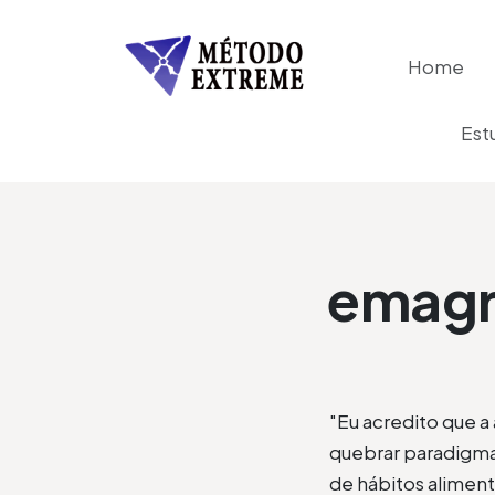
Home
Est
emagr
"Eu acredito que a
quebrar paradigma
de hábitos alimenta