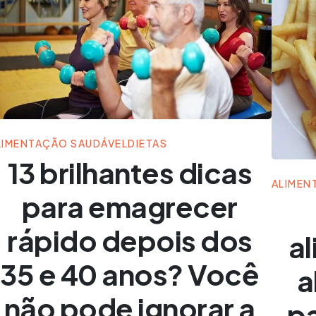
LIMENTAÇÃO SAUDÁVEL
DIETAS
13 brilhantes dicas
ALIMEN
para emagrecer
rápido depois dos
a
35 e 40 anos? Você
a
não pode ignorar a
pa