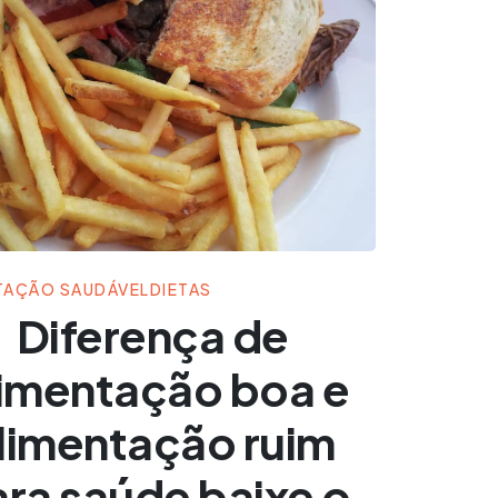
TAÇÃO SAUDÁVEL
DIETAS
Diferença de
limentação boa e
limentação ruim
ra saúde baixe o