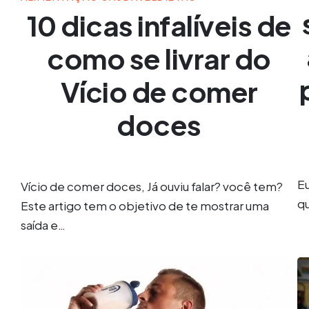
10 dicas infalíveis de
como se livrar do
Vício de comer
doces
Eu
Vício de comer doces, Já ouviu falar? você tem?
q
Este artigo tem o objetivo de te mostrar uma
saída e…