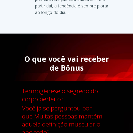
partir daí, a tendência é sempre piorar
ao longo do dia…
O que você vai receber
de Bônus
Termogênese o segredo do
corpo perfeito
?
Você já se perguntou por
que
Muitas pessoas mantém
aquela definição muscular o
ano todo
?