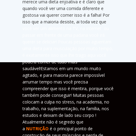
merece uma dieta enjoativa e é claro que
quando você ver uma comida diferente e
gostosa vai querer comer isso é a falha! Por
isso que a maioria desiste, ai toda vez que
você ver um alimento na TV, na internet ou
passar em frente de uma padaria você irá
querer se deliciar! Poucas pessoas aguentam
uma dieta para musculação por muito tempo,
é exatamente isso que lhe trago aqui você
poderá comer de tudo mais
saudável!Estamos em um mundo muito
agitado, e para maioria parece impossível
arrumar tempo mas você precisa
compreender que isso é mentira, porque você
também pode conseguir! Muitas pessoas
colocam a culpa no stress, na academia, no
trabalho, na suplementação, na família, nos
estudos e deixam de lado seu corpo !
Atualmente não é segredo que
a
NUTRIÇÃO
é o principal ponto de
construção de seus músculos e perda de