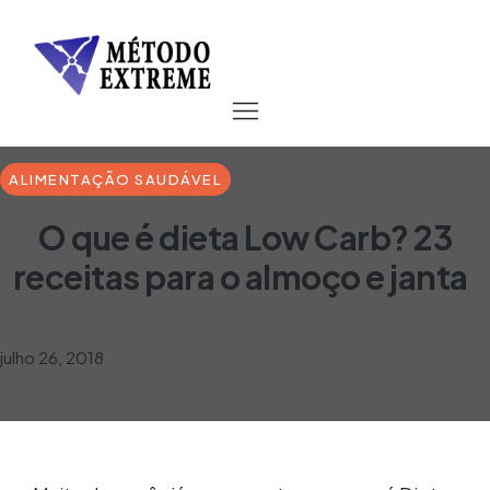
ALIMENTAÇÃO SAUDÁVEL
O que é dieta Low Carb? 23
receitas para o almoço e janta
julho 26, 2018