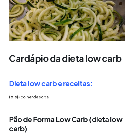
Cardápio da dieta low carb
Dieta low carb e receitas:
(c.s)=
colher de sopa
Pão de Forma Low Carb (
dieta low
carb)