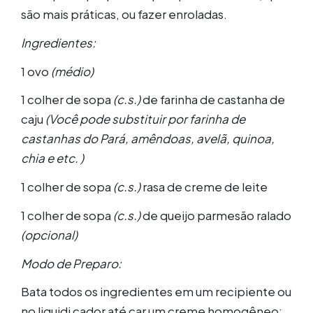
são mais práticas, ou fazer enroladas.
Ingredientes:
1 ovo
(médio)
1 colher de sopa
(c.s.)
de farinha de castanha de
caju
(Você pode substituir por farinha de
castanhas do Pará, amêndoas, avelã, quinoa,
chia e etc. )
1 colher de sopa
(c.s.)
rasa de creme de leite
1 colher de sopa
(c.s.)
de queijo parmesão ralado
(opcional)
Modo de Preparo:
Bata todos os ingredientes em um recipiente ou
no liquidi cador até car um creme homogêneo;