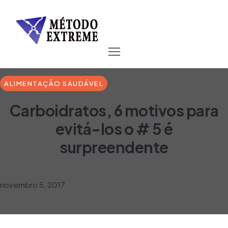
ALIMENTAÇÃO SAUDÁVEL
Carboidratos, 6 motivos para
evitá-los o # 5 é
surpreendente
novembro 5, 2017