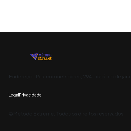
Endereço: Rua
coronel soares, 294 - irajá, rio de janei
Legal
Privacidade
©Método Extreme. Todos os direitos reservados.