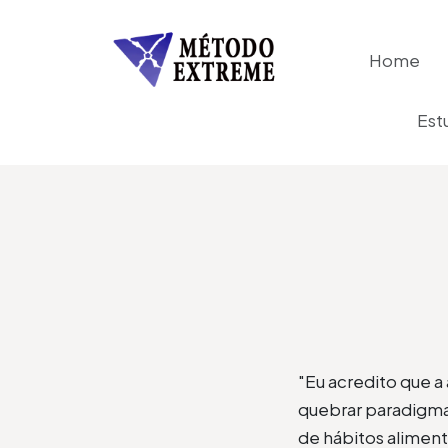
Home
Est
"Eu acredito que a
quebrar paradigma
de hábitos alimenta