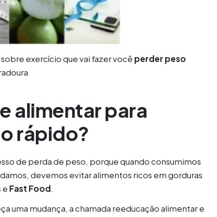
 sobre exercício que vai fazer você
perder peso
radoura
 alimentar para
to rápido?
cesso de perda de peso, porque quando consumimos
rdamos, devemos evitar alimentos ricos em gorduras
s e
Fast
Food
.
teça uma mudança, a chamada reeducação alimentar e