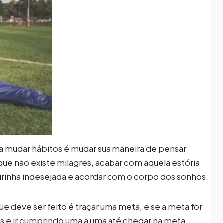
ra mudar hábitos é mudar sua maneira de pensar
e não existe milagres, acabar com aquela estória
urinha indesejada e acordar com o corpo dos sonhos.
ue deve ser feito é traçar uma meta, e se a meta for
s e ir cumprindo uma a uma até chegar na meta