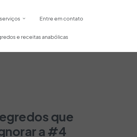
serviços
Entre em contato
redos e receitas anabólicas
segredos que
gnorar a #4