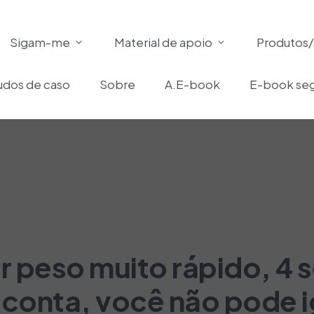
Sigam-me
Material de apoio
Produtos/
udos de caso
Sobre
A.E-book
E-book seg
 peso muito rápido, 4 
 conta, você não pode i